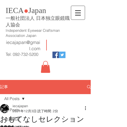
IECA
●
Japan
一般社団法人 日本独立眼鏡職
人協会
Independent Eyewear Craftsman
Association Japan
iecajapan@gmai
l.com
Tel:
092-732-5200
記事
All Posts
iecajapan
All Posts
2021年12月3日
読了時間: 2分
おもてなしセレクション
会員限定