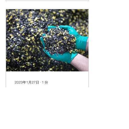
とパーツさえあればどん
な...
2023年1月27日
∙
1
分
物価高騰に伴うプラスチ
ック類とメタル
さて、中国のゼロコロナ政
策やウクライナ問題で物価
高騰が余儀なくされていま
す。 現時点で既に原材料価