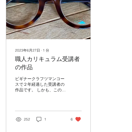
2023年6月27日
∙
1
分
職人カリキュラム受講者
の作品
ビギナークラフツマンコー
スで２年経過した受講者の
作品です。 しかも、この作
品を作った方は眼鏡業界で
はない一般の方。 ブログで
も紹介したCADを使い、デ
ザインもご自身でデザイン
し 細かい部分まで綺麗に仕
252
1
6
上げられています。 ここま
での完成度であれば、生地