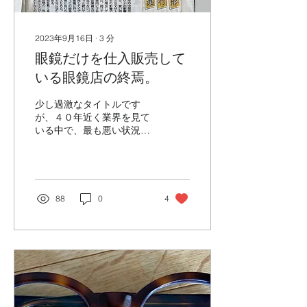
2023年9月16日
∙
3
分
眼鏡だけを仕入販売して
いる眼鏡店の終焉。
少し過激なタイトルです
が、４０年近く業界を見て
いる中で、最も悪い状況に
あります。 福井県、鯖江産
眼鏡の納品遅れは業界では
有名な話。 注文しても半年
以上の待ち、納期が分から
ない等 何かと不明確な製
88
0
4
造業ですが 今になってこの
ような新聞で取り上げられ
たと言う事は...